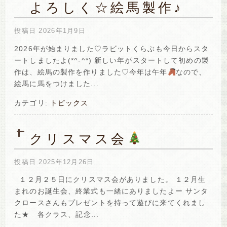
よろしく☆絵馬製作♪
投稿日
2026年1月9日
2026年が始まりました♡ラビットくらぶも今日からスタ
ートしましたよ(*^-^*) 新しい年がスタートして初めの製
作は、絵馬の製作を作りました♡今年は午年
なので、
絵馬に馬をつけました...
カテゴリ:
トピックス
クリスマス会
投稿日
2025年12月26日
１２月２５日にクリスマス会がありました。 １２月生
まれのお誕生会、終業式も一緒にありましたよー サンタ
クロースさんもプレゼントを持って遊びに来てくれまし
た★ 各クラス、記念...