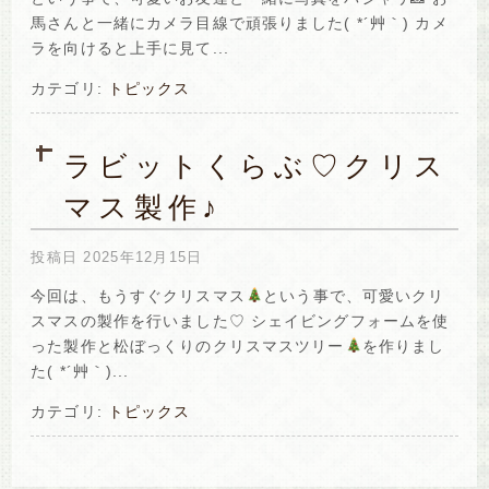
馬さんと一緒にカメラ目線で頑張りました( *´艸｀) カメ
ラを向けると上手に見て...
カテゴリ:
トピックス
ラビットくらぶ♡クリス
マス製作♪
投稿日
2025年12月15日
今回は、もうすぐクリスマス
という事で、可愛いクリ
スマスの製作を行いました♡ シェイビングフォームを使
った製作と松ぼっくりのクリスマスツリー
を作りまし
た( *´艸｀)...
カテゴリ:
トピックス