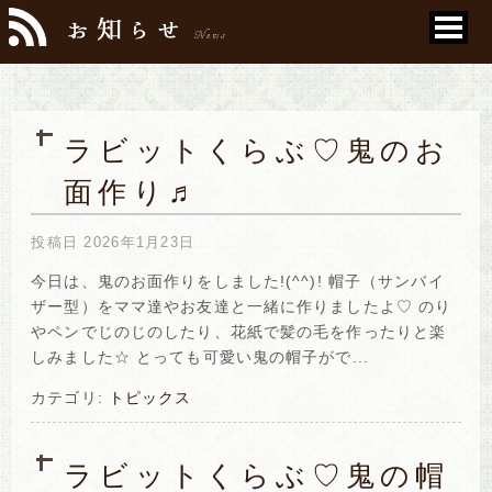
ラビットくらぶ♡鬼のお
面作り♬
投稿日
2026年1月23日
今日は、鬼のお面作りをしました!(^^)! 帽子（サンバイ
ザー型）をママ達やお友達と一緒に作りましたよ♡ のり
やペンでじのじのしたり、花紙で髪の毛を作ったりと楽
しみました☆ とっても可愛い鬼の帽子がで...
カテゴリ:
トピックス
ラビットくらぶ♡鬼の帽