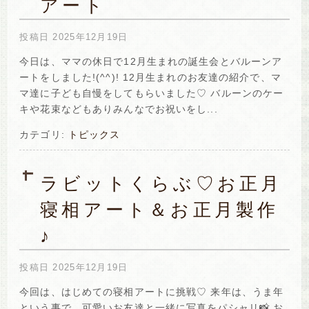
アート
投稿日
2025年12月19日
今日は、ママの休日で12月生まれの誕生会とバルーンア
ートをしました!(^^)! 12月生まれのお友達の紹介で、マ
マ達に子ども自慢をしてもらいました♡ バルーンのケー
キや花束などもありみんなでお祝いをし...
カテゴリ:
トピックス
ラビットくらぶ♡お正月
寝相アート＆お正月製作
♪
投稿日
2025年12月19日
今回は、はじめての寝相アートに挑戦♡ 来年は、うま年
という事で、可愛いお友達と一緒に写真をパシャリ📸 お