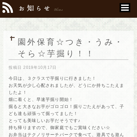
園外保育☆つき・うみ・
そら☆芋掘り！！
投稿日
2019年10月17日
今日は、３クラスで芋掘りに行きました！
お天気が少し心配されましたが、どうにか持ちこたえま
したよ！
畑に着くと、早速芋掘り開始！
掘ると大きなお芋がゴロゴロ！掘りごたえがあって、子
ども達も頑張って掘ってました！
とっても美味しいお芋だそうです♪
持ち帰りますので、御家庭でもご賞味ください☆
お弁当はテクノリサーチパークで食べて、遊具でも遊ん