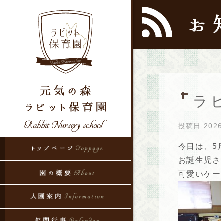
ラ
投稿日
202
今日は、5
お誕生児さ
可愛いケー