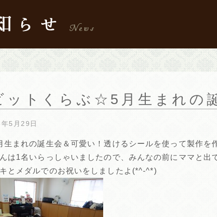
ビットくらぶ☆5月生まれの
6年5月29日
月生まれの誕生会＆可愛い！透けるシールを使って製作を
んは1名いらっしゃいましたので、みんなの前にママと出
キとメダルでのお祝いをしましたよ(*^-^*)