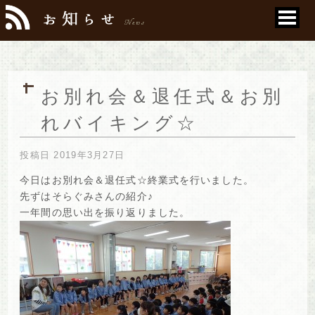
お別れ会＆退任式＆お別
れバイキング☆
投稿日
2019年3月27日
今日はお別れ会＆退任式☆終業式を行いました。
先ずはそらぐみさんの紹介♪
一年間の思い出を振り返りました。